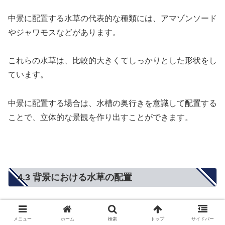
中景に配置する水草の代表的な種類には、アマゾンソード
やジャワモスなどがあります。
これらの水草は、比較的大きくてしっかりとした形状をし
ています。
中景に配置する場合は、水槽の奥行きを意識して配置する
ことで、立体的な景観を作り出すことができます。
4.3 背景における水草の配置
背景に配置する水草は、水槽の奥に配置することで、水槽
メニュー
ホーム
検索
トップ
サイドバー
内の空間を広く感じさせる役割があります。