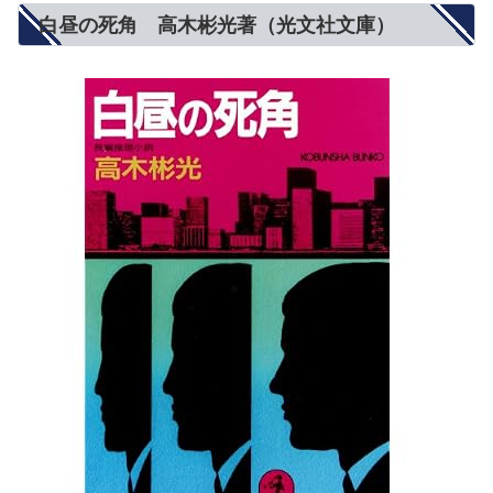
白昼の死角 高木彬光著（光文社文庫）