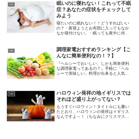
眠いのに寝れない！これって不眠
Life
症？あなたの症状をチェックして
みよう
寝たいのに眠れない！！どうすればいい
の？・夜寝ようとお布団に入ってもなか
なか寝付けない。・眠っても夜中に何度
も目が覚めてしまう。・朝4時頃起きると
もう眠れない。そんな経験はありません
か？私も不眠に悩まされた経験があり、
調理家電おすすめランキング【こ
Life
このような症状にはとて...
んなに簡単便利なの！？】
『ヘルシーでおいしい、しかも簡単便利
な調理家電ってあるの？』手軽に「ヘル
シーで美味しい」料理が出来ると人気の
調理家電。各社から画期的な性能を持っ
た製品が多く発売されて、快進撃が続い
ていますね！数年前までは、火力がいま
ハロウィン発祥の地イギリスでは
いちで焦げ目がまばらだっ...
Life
それほど盛り上がってない？
もうすぐハロウィン！タイトルにも書い
たとおり、ハロウィンの発祥はイギリス
なんですよ～！（ちなみにクリスマスの
発祥地はトルコです♪）この記事ではイギ
リスでハロウィンを経験した私が、イギ
リスのハロウィンについて語ります！歴
史もさらっと説明してい...