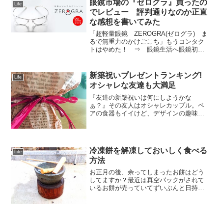
眼鏡市場の『ゼログラ』買ったの
Life
でレビュー 評判通りなのか正直
な感想を書いてみた
「超軽量眼鏡 ZEROGRA(ゼログラ) ま
るで無重力のかけごこち」もうコンタク
トはやめた！ ⇒ 眼鏡生活へ眼鏡初心
者も必見！口コミを見て、前から気にな
っていた眼鏡市場のZEROGRA(ゼログラ)
を購入しました。使ってみてのレビュー
新築祝いプレゼントランキング!
Life
です。評...
オシャレな友達も大満足
『友達の新築祝いは何にしようかな
ぁ？』その友人はオシャレカップル。ペ
アの食器もイイけど、デザインの趣味が
合わないと使ってくれないかな～。みん
なと被らなくて、インパクトがあって、
自分たちでも買わないような物。でも、
いつも使ってもらえる物がいい...
冷凍餅を解凍しておいしく食べる
Life
方法
お正月の後、余ってしまったお餅はどう
してますか？最近は真空パックがされて
いるお餅が売っていてずいぶんと日持ち
します。お正月でなくてもスーパーに売
っていますし。今回は、家でついたお餅
をどうするかの話。年末には、自分でお
餅をつく方も多いと思いま...