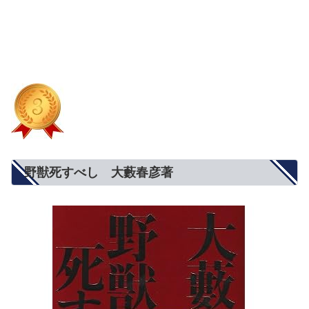
野獣死すべし 大藪春彦著