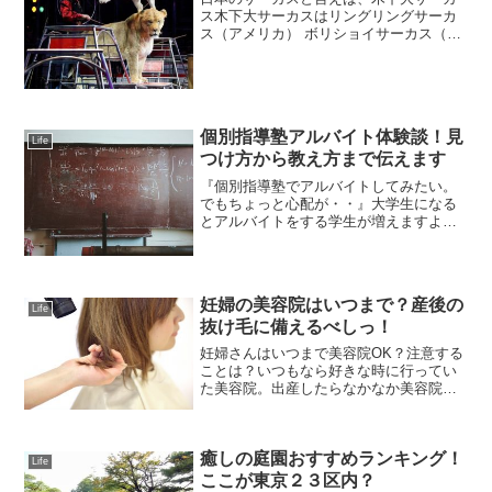
ス木下大サーカスはリングリングサーカ
ス（アメリカ） ボリショイサーカス（ロ
シア）と共に世界三大サーカスだという
ことをご存知でしたか？ずいぶん昔から
やっているので、一度くらいは行ったこ
とがあるという方も多い...
個別指導塾アルバイト体験談！見
Life
つけ方から教え方まで伝えます
『個別指導塾でアルバイトしてみたい。
でもちょっと心配が・・』大学生になる
とアルバイトをする学生が増えますよね
＾＾カフェや居酒屋、レストラン、塾講
師などたくさんのアルバイトから選び放
題で楽しみですね♪私も大学時代は5つの
アルバイトを経験しまし...
妊婦の美容院はいつまで？産後の
Life
抜け毛に備えるべしっ！
妊婦さんはいつまで美容院OK？注意する
ことは？いつもなら好きな時に行ってい
た美容院。出産したらなかなか美容院な
んていけなくなるよね・・・とお考えの
方も多いでしょう。わたしもその1人でし
た！せっかく行くのだから、良いタイミ
癒しの庭園おすすめランキング！
ングで、出産へモチベ...
Life
ここが東京２３区内？