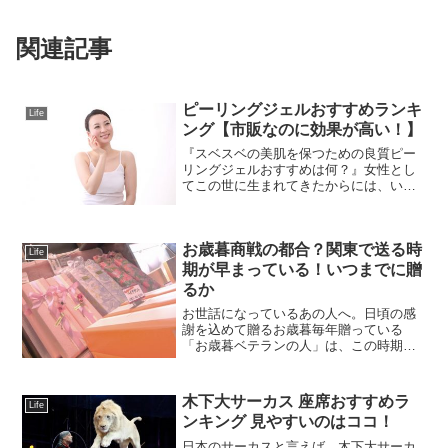
関連記事
ピーリングジェルおすすめランキ
Life
ング【市販なのに効果が高い！】
『スベスベの美肌を保つための良質ピー
リングジェルおすすめは何？』女性とし
てこの世に生まれてきたからには、いつ
までも若々しさを保ちたい。そして、人
からは「いくつになっても綺麗だね」
「ずいぶん会ってなかったけど全然変わ
お歳暮商戦の都合？関東で送る時
ってないね」と言われたい。...
Life
期が早まっている！いつまでに贈
るか
お世話になっているあの人へ。日頃の感
謝を込めて贈るお歳暮毎年贈っている
「お歳暮ベテランの人」は、この時期に
この値段でと決まっていると思います。
が初めて贈るという方は、いつぐらい
に、どのくらいの値段のものを送れば良
木下大サーカス 座席おすすめラ
Life
いかわからない！という事で、...
ンキング 見やすいのはココ！
日本のサーカスと言えば、木下大サーカ