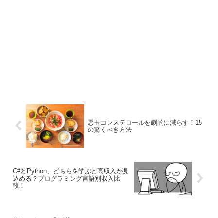
悪玉コレステロールを劇的に減らす！15
の驚くべき方法
C#とPython、どちらを学ぶと高収入が見
込める？プログラミング言語別収入比
較！