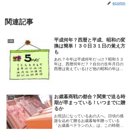
ecomn
関連記事
平成何年？西暦と平成、昭和の変
Life
換は簡単！３０日３１日の覚え方
も
あれ？今年は平成何年だっけ？昭和５３
年は、西暦何年だ？？自分の生年月日の
西暦は覚えているけど他の昭和の年は、
西暦何年か・・・わからないでしょ(笑)パ
ッと出てこないことって、よくあります
よね。「西暦」と「平成または昭和」へ
の変換はとても簡単な...
お歳暮商戦の都合？関東で送る時
Life
期が早まっている！いつまでに贈
るか
お世話になっているあの人へ。日頃の感
謝を込めて贈るお歳暮毎年贈っている
「お歳暮ベテランの人」は、この時期に
この値段でと決まっていると思います。