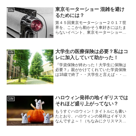
が初めて贈るという方は、いつぐらい
に、どのくらいの値段のものを送れば良
東京モーターショー 混雑を避け
Life
いかわからない！という事で、...
るためには？
第４５回東京モーターショー２０１７世
界を、ここから動かそう車好きにはたま
らないイベント、東京モーターショーが
開催されます。期間は2017年10月27日
（金）から11月5日（日）まで。（一般公
開は28日から）場所は東京ビッグサイト
大学生の医療保険は必要？私はコ
折角行くんだ...
Life
レに加入していて助かった！
『学資保険が終わった！大学生に保険は
必要？』親がかけてくれていた学資保険
は18歳で終了・・大学生と言えば・・・
自由に履修を組めたり、好きなアルバイ
トをしたり、サークル活動に明け暮れた
りと、毎日が楽しいですよねヽ(*´∀｀)ノ
私も2年前までは...
ハロウィン発祥の地イギリスでは
Life
それほど盛り上がってない？
もうすぐハロウィン！タイトルにも書い
たとおり、ハロウィンの発祥はイギリス
なんですよ～！（ちなみにクリスマスの
発祥地はトルコです♪）この記事ではイギ
リスでハロウィンを経験した私が、イギ
リスのハロウィンについて語ります！歴