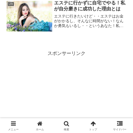
エステに行かずに自宅でやる！私
史もさらっと説明してい...
Life
が自分磨きに成功した理由とは
エステに行きたいけど・・エステはお金
がかかるし、そんなに時間がない！なん
か勇気もいるし・・というあなた！私も
同じです(笑)小心者の私は、なかなかエス
テに行く勇気が出ない。じゃぁ自分で自
宅でエステができればいいんじゃ？色々
探しましたよ～。で、...
スポンサーリンク
メニュー
ホーム
検索
トップ
サイドバー