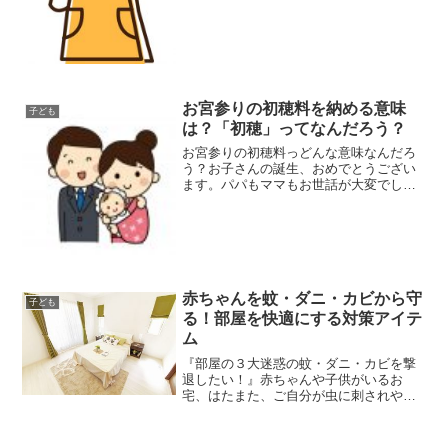
お宮参りの初穂料を納める意味
子ども
は？「初穂」ってなんだろう？
お宮参りの初穂料っどんな意味なんだろ
う？お子さんの誕生、おめでとうござい
ます。パパもママもお世話が大変でしょ
うが、毎日スクスクと成長していく姿を
見るのは、とっても嬉しいですよね。赤
ちゃんが誕生したら、 満一歳になるまで
は行事が目白押し。でも...
赤ちゃんを蚊・ダニ・カビから守
子ども
る！部屋を快適にする対策アイテ
ム
『部屋の３大迷惑の蚊・ダニ・カビを撃
退したい！』赤ちゃんや子供がいるお
宅、はたまた、ご自分が虫に刺されやす
い方。春や夏にはダニや蚊でひどい目に
合いますよね。夜中に蚊のぷ～んという
音で目が覚めたり、腕や足に小さい赤い