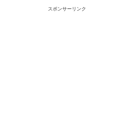
ぽつぽつができて、かゆいか...
スポンサーリンク