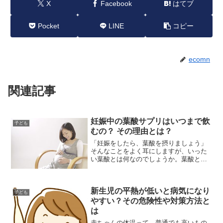
X
Facebook
はてブ
Pocket
LINE
コピー
ecomn
関連記事
妊娠中の葉酸サプリはいつまで飲
子ども
むの？ その理由とは？
「妊娠をしたら、葉酸を摂りましょう」
そんなことをよく耳にしますが、いった
い葉酸とは何なのでしょうか。葉酸と
は、ビタミンの一種。細胞分裂や増殖を
促します。妊娠中、お腹の中で赤ちゃん
が成長していきます。お母さんが食べた
新生児の平熱が低いと病気になり
栄養が赤ちゃんの中で成長し...
子ども
やすい？その危険性や対策方法と
は
赤ちゃんの体温って、普通でも高いもの