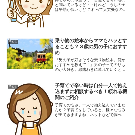
と聞いているけど・・けれど、うちの子
は平熱が低いけど これって大丈夫なの？
と不安になられているパパさん、ママさ
んもおられることでしょう。確かに新生
児の平熱は、37℃ぐらいの子が多いもの
です。では、赤ちゃん...
乗り物の絵本からママもハッとす
子ども
ることも？３歳の男の子におすす
め
『男の子が好きそうな乗り物絵本。何か
おすすめを教えて！』男の子ってのりも
のが大好き。線路わきに連れていくと、
ず～っと電車を見ているし。道路わきに
気に連れていくと、ず～っと車を見てい
るし。もう行くよ～っと言っても、ず～
子育てで辛い時は自分一人で抱え
子ども
っと見ているし(笑)まだ...
込まずに相談するべき！頼れる機
関のご紹介
子育ての悩み。一人で抱え込んでいませ
んか？子育てをしていると、様々な悩み
が出てきますよね。ネットなどで調べる
こともできますが、やはり身近に相談出
来る人がいた方が良いでしょう。しか
し、人それぞれ事情がありますので、
中々、周りの人に相談できない...