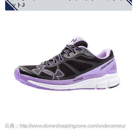
ットJ
出典：http://www.domeshoppingzone.com/underarmour