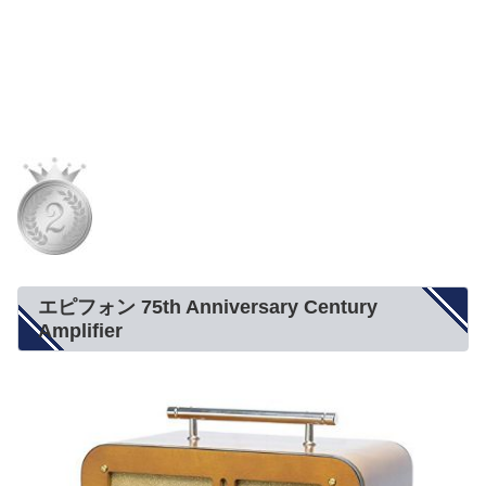
エピフォン 75th Anniversary Century
Amplifier