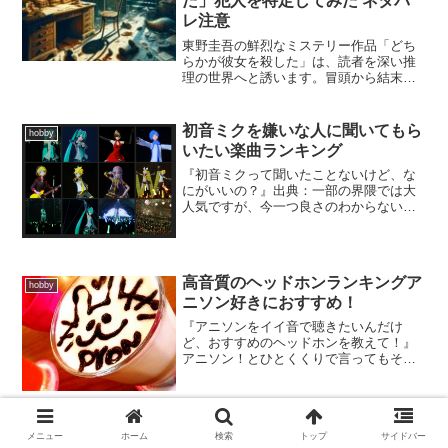
た」犯人を特定してみた ネタバ
レ注意
東野圭吾の鮮烈なミステリー作品「どち
らかが彼女を殺した」は、読者を深い推
理の世界へと誘います。冒頭から結末ま
で、緻密に織り込まれたストーリー。特
に、核心である犯人に関する推理は、東
野圭吾ファンなら誰もが頭を悩ませるポ
初音ミクを嫌いな人に聞いてもら
hobby
イントです。この記事では...
いたい楽曲ランキング
『初音ミクって聞いたことないけど、な
にがいいの？』出典：一部の界隈では大
人気ですが、今一つ良さのわからない初
音ミク。あの独特で聞きづらい電子の
声。演奏力がなくて音質の悪い音源。な
んとなく気持ち悪い。こんな楽曲など誰
が聞くか！と言う考えはよく...
高音質のヘッドホンランキングア
hobby
ニソン好きにおすすめ！
『アニソンをイイ音で聴きたいんだけ
ど、おすすめのヘッドホンを教えて！』
アニソン！とひとくくりで言ってもその
音楽的ジャンルは多岐に渡り、ロック、
ポップスからジャズ風、さらにオペラ風
など色々な音楽的特性を持っています。
そんなアニソンを最高の音質...
【貴志祐介】おすすめ小説ランキ
メニュー
ホーム
検索
トップ
サイドバー
hobby