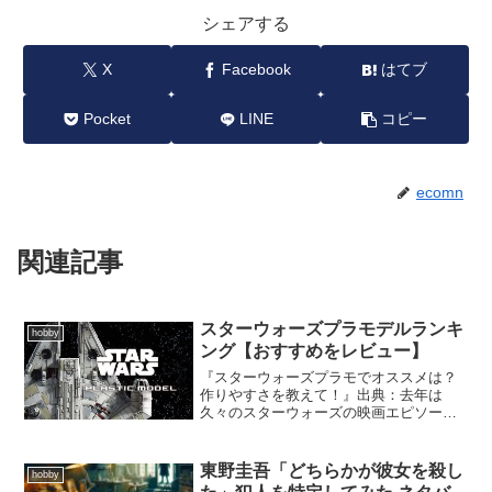
シェアする
X
Facebook
はてブ
Pocket
LINE
コピー
ecomn
関連記事
スターウォーズプラモデルランキ
hobby
ング【おすすめをレビュー】
『スターウォーズプラモでオススメは？
作りやすさを教えて！』出典：去年は
久々のスターウォーズの映画エピソード
７フォースの覚醒が上映されるとあっ
て、様々なスターウォーズグッズが発売
されました。私もスターウォーズが大好
東野圭吾「どちらかが彼女を殺し
hobby
きなので、色んなグッズを買っ...