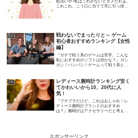
処法いや?私はこれがないとダメだわぁ。
これこれ、こう口に当てて耳に引っ掛け
てっと。あ?落ち着くぅ・・そう、マスク
が必需品！私は、ついに花粉症になって
しまいました・・花粉症ってこんなに つ
らいのですね！！今...
戦わないでまったりと～ ゲーム
Life
初心者おすすめランキング【女性
編】
『ガチで戦う系のゲームは苦手。こんな
私におすすめのソフトは何かな？』ガシ
ガシ！バシバシ！ゲームって戦う系とか
アクション系なんでしょ？と敬遠してい
る人って、意外と多いです。ドキドキ！
ハラハラするのが嫌なんです！逆にスト
レディース腕時計ランキング安く
Life
レス溜まっちゃう・・とか...
てかわいいから10、20代に人
気！
『プチプラだけど、これはおしゃれ！レ
ディース腕時計ブランドのおすすめ
は？』腕時計はアクセサリーだと考え
る！みなさんは腕時計いくつ持っていま
すか？普段使い、パーティー用、仕事
用、スポーツ用。。。腕時計はいつも身
につけるアイテム。ある意味、洋服...
スポンサーリンク