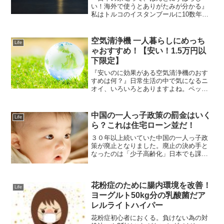
い！海外で使うとありがたみが分かる』
私はトルコのイスタンブールに10数年住
んでいます。海外暮らしをしていると
「重たい変圧器を購入してでも、日本か
ら持って来たい！」と思うような家電製
空気清浄機 一人暮らしにめっち
Life
品がたくさんあります。その...
ゃおすすめ！【安い！1.5万円以
下限定】
『安いのに効果がある空気清浄機のおす
すめは何？』日常生活の中で気になるニ
オイ、いろいろとありますよね。ペット
臭やタバコのニオイ。ジメジメする季節
には生乾きの洗濯物からカビっぽいよう
なイヤなニオイがすることも。スーパー
中国の一人っ子政策の罰金はいく
Life
やホームセンターなどで数...
ら？これは住宅ローン並だ！
３０年以上続いていた中国の一人っ子政
策が廃止となりました。廃止の決め手と
なったのは「少子高齢化」日本でも課題
となっている問題です。「二人目を産ん
だら罰金が取られる」ということは、何
となく知っていたけど、どのくらい取ら
花粉症のために腸内環境を改善！
れるんでしょう？そもそも...
Life
ヨーグルト50kg分の乳酸菌だア
レルライトハイパー
花粉症初心者におくる。負けない為の対