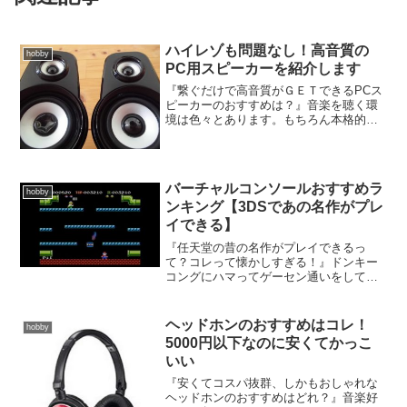
ハイレゾも問題なし！高音質の
hobby
PC用スピーカーを紹介します
『繋ぐだけで高音質がＧＥＴできるPCス
ピーカーのおすすめは？』音楽を聴く環
境は色々とあります。もちろん本格的な
AVシステムを揃えるのが一番なんです
が・・大掛かりで費用もかかってしまま
すよね。しかし！今は、使い勝手が良く
高音質で音楽を楽しめる...
バーチャルコンソールおすすめラ
hobby
ンキング【3DSであの名作がプレ
イできる】
『任天堂の昔の名作がプレイできるっ
て？コレって懐かしすぎる！』ドンキー
コングにハマってゲーセン通いをしてい
たなぁゲームウォッチでオクトパスをや
っていたなぁファミコンでマリオブラザ
ーズをやっていたなぁというオラフォー
ヘッドホンのおすすめはコレ！
hobby
のお父さん！めちゃめちゃ懐...
5000円以下なのに安くてかっこ
いい
『安くてコスパ抜群、しかもおしゃれな
ヘッドホンのおすすめはどれ？』音楽好