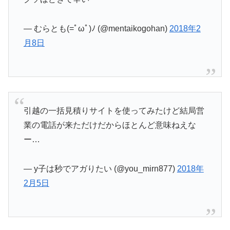
— むらとも(=ﾟωﾟ)ﾉ (@mentaikogohan)
2018年2
月8日
引越の一括見積りサイトを使ってみたけど結局営
業の電話が来ただけだからほとんど意味ねえな
ー…
— y子は秒でアガりたい (@you_mirn877)
2018年
2月5日