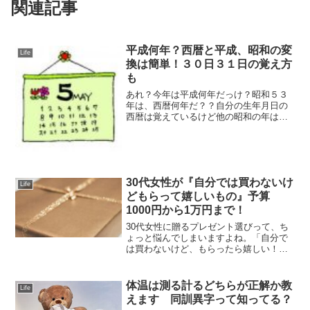
関連記事
平成何年？西暦と平成、昭和の変
Life
換は簡単！３０日３１日の覚え方
も
あれ？今年は平成何年だっけ？昭和５３
年は、西暦何年だ？？自分の生年月日の
西暦は覚えているけど他の昭和の年は、
西暦何年か・・・わからないでしょ(笑)パ
ッと出てこないことって、よくあります
よね。「西暦」と「平成または昭和」へ
の変換はとても簡単な...
30代女性が『自分では買わないけ
Life
どもらって嬉しいもの』予算
1000円から1万円まで！
30代女性に贈るプレゼント選びって、ち
ょっと悩んでしまいますよね。「自分で
は買わないけど、もらったら嬉しい！」
と思えるものを選びたい！けれど、相手
との関係性や予算によって選択肢が広が
る分、迷うことも。30代女性は、忙しい
体温は測る計るどちらが正解か教
Life
毎日の中でも「ちょっ...
えます 同訓異字って知ってる？