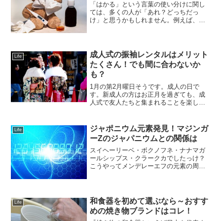
「はかる」という言葉の使い分けに関し
ては、多くの人が「あれ？どっちだっ
け」と思うかもしれません。例えば、
「体重は測るのか量るのか」、「時間は
計るのか測るのか」といったような、日
常生活で頻出するシチュエーションで正
しく使えてますか？こういった...
成人式の振袖レンタルはメリット
Life
たくさん！でも間に合わないか
も？
1月の第2月曜日そうです。成人の日で
す。新成人の方はお正月を過ぎても、成
人式で友人たちと集まれることを楽しみ
にしている方も多いでしょう。保護者の
方は、子どもの成人に “子育てがひと段落
した・・・” という安堵の気持ちもあると
ジャポニウム元素発見！マジンガ
Life
思います。成人式...
ーZのジャパニウムとの関係は
スイヘーリーベ・ボクノフネ・ナナマガ
ールシップス・クラークカでしたっけ？
こうやってメンデレーエフの元素の周期
表を覚えましたよね。なにやら「理化学
研究所が113番元素発見」で名前がジャポ
ニウムになりそうだとか。光子力ビーー
ーム超合金で有名なマ...
和食器を初めて選ぶなら～おすす
Life
めの焼き物ブランドはコレ！