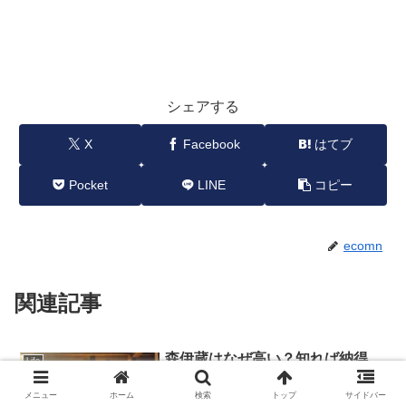
シェアする
X
Facebook
はてブ
Pocket
LINE
コピー
ecomn
関連記事
森伊蔵はなぜ高い？知れば納得
Life
「プレミアム焼酎の王様」たる所
以
メニュー
ホーム
検索
トップ
サイドバー